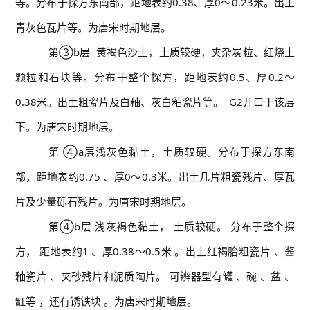
等。分布于探方东南部，距地表约0.38、厚0～0.23米。出土
青灰色瓦片等。为唐宋时期地层。
第③b层 黄褐色沙土，土质较硬，夹杂炭粒、红烧土
颗粒和石块等。分布于整个探方，距地表约0.5、厚0.2～
0.38米。出土粗瓷片及白釉、灰白釉瓷片等。 G2开口于该层
下。为唐宋时期地层。
第 ④a层浅灰色黏土，土质较硬。分布于探方东南
部，距地表约0.75 、厚0～0.3米。出土几片粗瓷残片、厚瓦
片及少量砾石残片。为唐宋时期地层。
第④b层 浅灰褐色黏土， 土质较硬。 分布于整个探
方， 距地表约1 、厚0.38～0.5米 。出土红褐胎粗瓷片 、酱
釉瓷片 、夹砂残片和泥质陶片。 可辨器型有罐 、碗 、盆 、
缸等 ，还有锈铁块 。为唐宋时期地层。