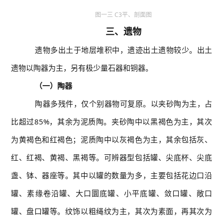
图一三 C3平、剖面图
三、遗物
遗物多出土于地层堆积中，遗迹出土遗物较少。出土
遗物以陶器为主，另有极少量石器和铜器。
（一）陶器
陶器多残件，仅个别器物可复原。以夹砂陶为主，占
比超过85%，其余为泥质陶。夹砂陶中以黑褐色为主，其次
为黄褐色和红褐色；泥质陶中以灰褐色为主，其余包括灰、
红、红褐、黄褐、黑褐等。可辨器型包括罐、尖底杯、尖底
盏、钵、器座等。其中以罐的数量为多，主要包括花边口沿
罐、素缘卷沿罐、大口圜底罐、小平底罐、敛口罐、敞口
罐、盘口罐等。纹饰以粗绳纹为主，其次为素面，再其次为