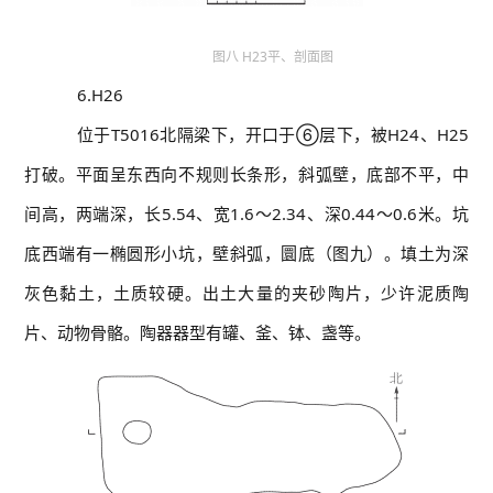
图八 H23平、剖面图
6.H26
位于T5016北隔梁下，开口于⑥层下，被H24、H25
打破。平面呈东西向不规则长条形，斜弧壁，底部不平，中
间高，两端深，长5.54、宽1.6～2.34、深0.44～0.6米。坑
底西端有一椭圆形小坑，壁斜弧，圜底（图九）。填土为深
灰色黏土，土质较硬。出土大量的夹砂陶片，少许泥质陶
片、动物骨骼。陶器器型有罐、釜、钵、盏等。