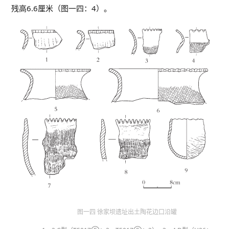
残高6.6厘米（图一四：4）。
图一四 徐家坝遗址出土陶花边口沿罐