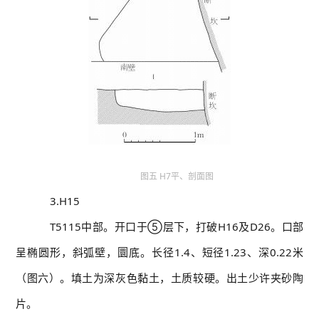
图五 H7平、剖面图
3.H15
T5115中部。开口于⑤层下，打破H16及D26。口部
呈椭圆形，斜弧壁，圜底。长径1.4、短径1.23、深0.22米
（图六）。填土为深灰色黏土，土质较硬。出土少许夹砂陶
片。