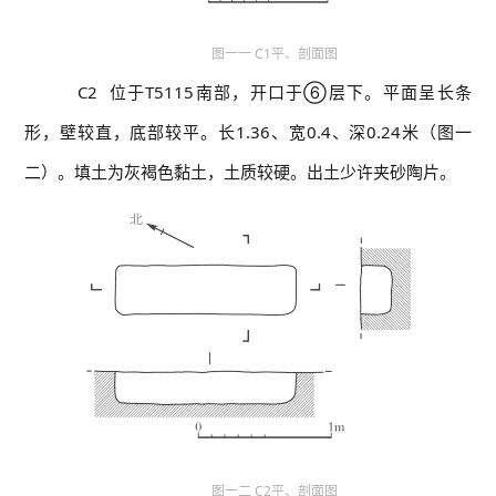
图一一 C1平、剖面图
C2 位于T5115南部，开口于⑥层下。平面呈长条
形，壁较直，底部较平。长1.36、宽0.4、深0.24米（图一
二）。填土为灰褐色黏土，土质较硬。出土少许夹砂陶片。
图一二 C2平、剖面图