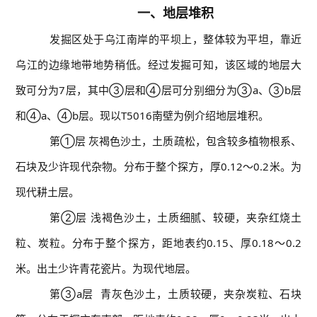
一、地层堆积
发掘区处于乌江南岸的平坝上，整体较为平坦，靠近
乌江的边缘地带地势稍低。经过发掘可知，该区域的地层大
致可分为7层，其中③层和④层可分别细分为③a、③b层
和④a、④b层。现以T5016南壁为例介绍地层堆积。
第①层 灰褐色沙土，土质疏松，包含较多植物根系、
石块及少许现代杂物。分布于整个探方，厚0.12～0.2米。为
现代耕土层。
第②层 浅褐色沙土，土质细腻、较硬，夹杂红烧土
粒、炭粒。分布于整个探方，距地表约0.15、厚0.18～0.2
米。出土少许青花瓷片。为现代地层。
第③a层 青灰色沙土，土质较硬，夹杂炭粒、石块