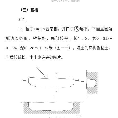
图一〇 Y1平、剖面图
（三）基槽
3个。
C1 位于T4819西南部。开口于⑤层下。平面呈圆角
弧边长条形，壁稍斜，底部较平。长1 . 6、宽0 . 32～
0 . 36、深0 . 28～0 . 32米（图一一）。填土为灰褐色黏土，
土质较疏松。出土少许夹砂陶片。