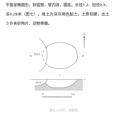
平面呈椭圆形，斜弧壁，壁内收，圜底。长径1.2、短径0.9、
深0.28米（图七）。填土为深灰褐色黏土，土质较硬。出土
少许夹砂陶片、动物骨骼。
图七 H16平、剖面图