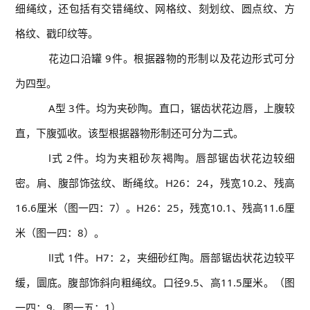
细绳纹，还包括有交错绳纹、网格纹、刻划纹、圆点纹、方
格纹、戳印纹等。
花边口沿罐 9件。根据器物的形制以及花边形式可分
为四型。
A型 3件。均为夹砂陶。直口，锯齿状花边唇，上腹较
直，下腹弧收。该型根据器物形制还可分为二式。
Ⅰ式 2件。均为夹粗砂灰褐陶。唇部锯齿状花边较细
密。肩、腹部饰弦纹、断绳纹。H26：24，残宽10.2、残高
16.6厘米（图一四：7）。H26：25，残宽10.1、残高11.6厘
米（图一四：8）。
Ⅱ式 1件。H7：2，夹细砂红陶。唇部锯齿状花边较平
缓，圜底。腹部饰斜向粗绳纹。口径9.5、高11.5厘米。（图
一四：9、图一五：1）