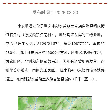
发布时间：
2026-03-20
徐家坝遗址位于重庆市彭水苗族土家族自治县绍庆街
道临江村（原汉葭镇江南村），地处乌江左岸的二级阶地。
中心地理坐标为北纬29°21′57″，东经108°7′22″，海拔约
230米。遗址分布面积约45000平方米，所处区域地势平坦，
为农田区，北侧和东侧紧邻乌江，历年有滑坡现象发生，西
侧靠着小溪沟，南侧为居民区， 往南约400米处有渝怀铁路
通过，东南距彭水苗族土家族自治县城约8千米（图一）。