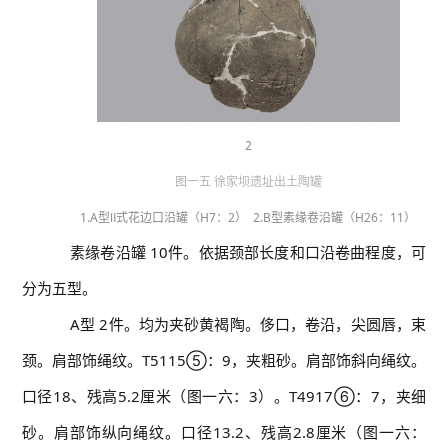
2
图一五 徐家坝遗址出土陶罐
1.A型Ⅱ式花边口沿罐（H7：2） 2.B型素缘卷沿罐（H26：11）
素缘卷沿罐 10件。依据颈部长度和口沿卷曲程度，可
分为五型。
A型 2件。均为夹砂黄褐陶。侈口，卷沿，尖圆唇，束
颈。肩部饰绳纹。T5115⑤：9，夹粗砂。肩部饰斜向绳纹。
口径18、残高5.2厘米（图一六：3）。T4917⑥：7，夹细
砂。肩部饰纵向绳纹。口径13.2、残高2.8厘米（图一六：