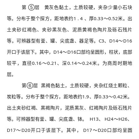
第 ⑤层 黄灰色黏土，土质较硬，夹杂少量小石块
等。分布于整个探方，距地表约1 . 4 、厚0.33～0.52米。出
土夹砂红褐色、夹砂黑灰色、泥质黄褐色陶片及砾石残片
等。可辨器型有釜、罐、尖底盏、器足等。C3、D14～D16
开口于该层下。其中，D14～D16口部均呈圆形，柱状，底部
较平，直径0.16～0.21、深0.14～0.24米。为商周时期地
层。
第⑥层 黑褐色黏土，土质较硬，夹杂红烧土颗粒、
炭粒等。分布于整个探方，距地表约1.9、厚0.33～0.42米。
出土夹砂红褐、黑褐陶片，泥质黑灰、红褐陶片及砾石残片
等。可辨器型有釜、罐、尖底盏、钵。 H13、 H24～H26、
D17～D20开口于该层下。其中， D17～D20口部均呈圆