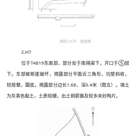
图四 H5平、剖面图
2.H7
位于T4819东南部，部分处于南隔梁下。开口于⑤层
下。东部被断崖破坏，揭露部分平面近三角形，坑壁斜收，
较规整，圜底。揭露部分边长1.68、深0.4米（图五）。填土
为灰黑色黏土，土质较硬。出土铜箭镞及较多夹砂陶片。