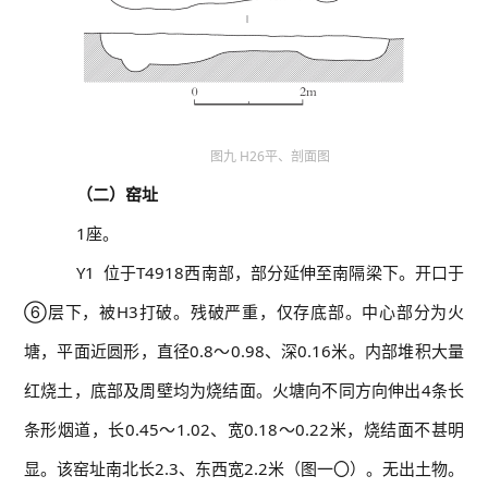
图九 H26平、剖面图
（二）窑址
1座。
Y1 位于T4918西南部，部分延伸至南隔梁下。开口于
⑥层下，被H3打破。残破严重，仅存底部。中心部分为火
塘，平面近圆形，直径0.8～0.98、深0.16米。内部堆积大量
红烧土，底部及周壁均为烧结面。火塘向不同方向伸出4条长
条形烟道，长0.45～1.02、宽0.18～0.22米，烧结面不甚明
显。该窑址南北长2.3、东西宽2.2米（图一〇）。无出土物。