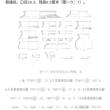
粗绳纹。口径26.3、残高6.5厘米（图一六：1）。
图一六 徐家坝遗址出土陶罐、瓮
1. 瓮（T5017 ⑥∶ 2）2.D 型素缘卷沿罐（T5017 ⑤∶16）3、
8.A 型素缘卷沿罐（T5115 ⑤∶9、T4917 ⑥∶7）4、5、9.E型素缘卷沿罐
（H7∶7、T5016 ⑥∶23、T4917 ⑥∶5） 6、7、15.B型素缘卷沿罐
（H26 ∶13、H26 ∶12、H26∶11） 10、11.大口圜底罐（T5115