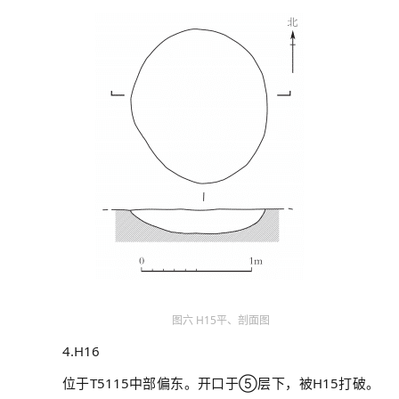
图六 H15平、剖面图
4.H16
位于T5115中部偏东。开口于⑤层下，被H15打破。