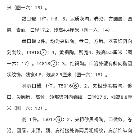
米（图一六：13）。
敛口罐
1件。H6：6，泥质灰陶。卷沿，方圆唇，圆
肩。素面。口径17.2、残高4.4厘米（图一六：14）。
盘口罐
2件。均为夹砂陶。盘口，方唇。器表饰斜向
刻划纹。T4918⑦：4，黄褐陶。残宽4、残高5.5厘米（图
一六：17）。T4818⑦：3，红褐陶。口沿外壁有斜向椭圆
状纹饰。残宽4.8、残高2.5厘米（图一六：18）。
喇叭口罐
1件。T5016⑥：2，夹粗砂黑褐陶。侈
口，尖圆唇，高领。领部饰斜向绳纹。口径37.6、残高8.8厘
米（图一六：12）。
瓮
1件。T5017⑥：2，夹粗砂黑褐陶。口微敛，卷
沿，圆唇，束颈。颈、肩衔接处饰两周粗绳纹，肩部饰纵向