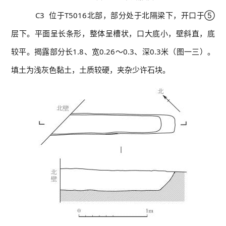
C3 位于T5016北部，部分处于北隔梁下，开口于⑤
层下。平面呈长条形，整体呈槽状，口大底小，壁斜直，底
较平。揭露部分长1.8、宽0.26～0.3、深0.3米（图一三）。
填土为浅灰色黏土，土质较硬，夹杂少许石块。