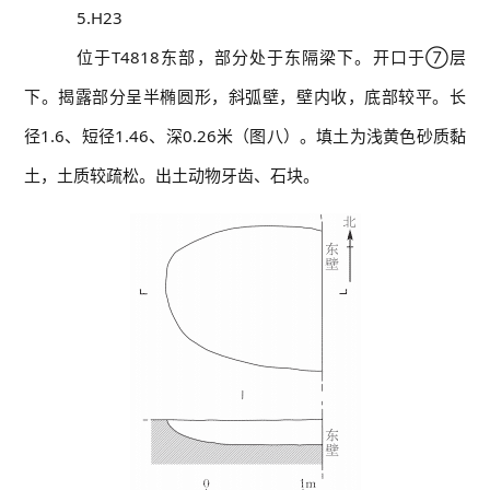
5.H23
位于T4818东部，部分处于东隔梁下。开口于⑦层
下。揭露部分呈半椭圆形，斜弧壁，壁内收，底部较平。长
径1.6、短径1.46、深0.26米（图八）。填土为浅黄色砂质黏
土，土质较疏松。出土动物牙齿、石块。