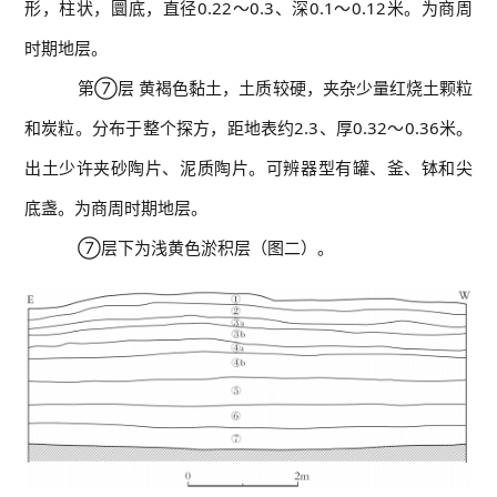
形，柱状，圜底，直径0.22～0.3、深0.1～0.12米。为商周
时期地层。
第⑦层 黄褐色黏土，土质较硬，夹杂少量红烧土颗粒
和炭粒。分布于整个探方，距地表约2.3、厚0.32～0.36米。
出土少许夹砂陶片、泥质陶片。可辨器型有罐、釜、钵和尖
底盏。为商周时期地层。
⑦层下为浅黄色淤积层（图二）。