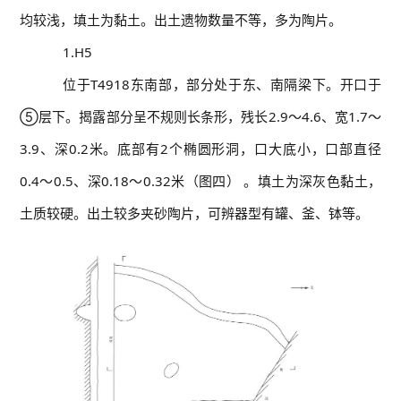
均较浅，填土为黏土。出土遗物数量不等，多为陶片。
1.H5
位于T4918东南部，部分处于东、南隔梁下。开口于
⑤层下。揭露部分呈不规则长条形，残长2.9～4.6、宽1.7～
3.9、深0.2米。底部有2个椭圆形洞，口大底小，口部直径
0.4～0.5、深0.18～0.32米（图四） 。填土为深灰色黏土，
土质较硬。出土较多夹砂陶片，可辨器型有罐、釜、钵等。