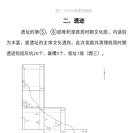
图二 T5016南壁剖面图
二、遗迹
遗址的第⑤、⑥层堆积是商周时期文化层，内涵较
为丰富，是遗址的主体文化遗存。此次发掘共清理商周时期
遗迹包括灰坑26个、基槽3个、窑址1座（图三）。