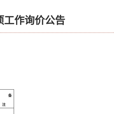
项工作询价公告
备
注