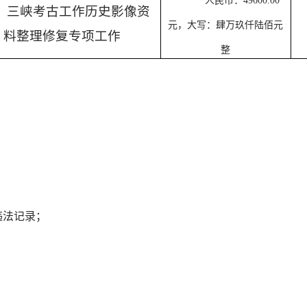
人民币：49600.00
三峡考古工作历史影像资
元，大写：肆万玖仟陆佰元
料整理修复专项工作
整
违法记录；