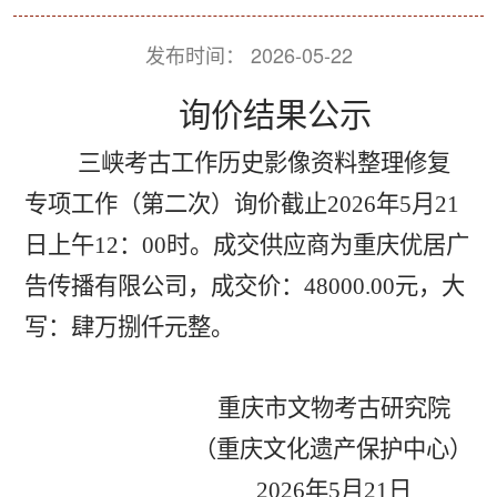
发布时间：
2026-05-22
询价结果公示
三峡考古工作历史影像资料整理修复
专项工作（第二次）询价截止
2026
年
5
月
21
日上午
12
：
00
时。成交供应商为重庆优居广
告传播有限公司，成交价：
48000.00
元，大
写：肆万捌仟元整。
重庆市文物考古研究院
（重庆文化遗产保护中心）
2026
年
5
月
21
日