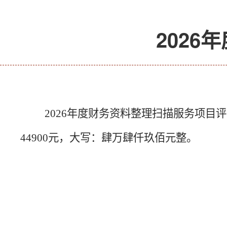
202
2026
年度财务资料整理扫描服务项目评
44900
元，大写：肆万肆仟玖佰元整。