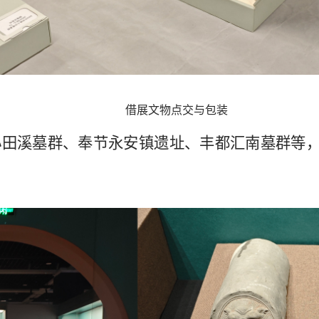
借展文物点交与包装
小田溪墓群、奉节永安镇遗址、丰都汇南墓群等