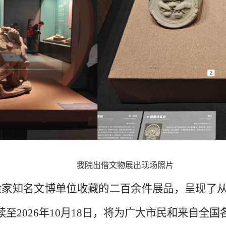
我院出借文物展出现场照片
余家知名文博单位收藏的二百余件展品，呈现了
续至
2026
年
10
月
18
日，将为广大市民和来自全国