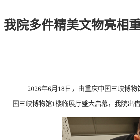
我院多件精美文物亮相
2026年
6
月
18
日，由重庆中国三峡博物
国三峡博物馆1楼临展厅盛大启幕，我院出借