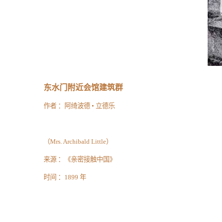
东水门附近会馆建筑群
作者 ：
阿绮波德
•
立德乐
（
Mrs. Archibald Little
）
来源 ：
《亲密接触中国》
时间 ：
1899
年