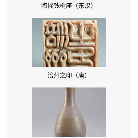
陶摇钱树座（东汉）
涪州之印（唐）