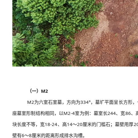
（一）M2
M2为六室石室墓，方向为334°，墓圹平面呈长方形，长
座墓室形制结构相同，以M2-4室为例：墓室长244、宽86、
块长度不等，宽18-24、高14～20厘米的门槛石；墓壁用厚
壁有6～8厘米的距离形成排水沟槽。