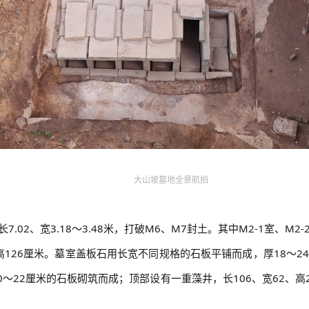
大山坡墓地全景航拍
7.02、宽3.18～3.48米，打破M6、M7封土。其中M2-1室
高126厘米。墓室盖板石用长宽不同规格的石板平铺而成，厚18～24
20～22厘米的石板砌筑而成；顶部设有一重藻井，长106、宽62