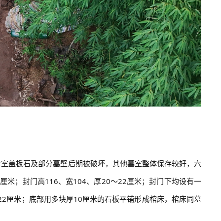
、M2-2室盖板石及部分墓壁后期被破坏，其他墓室整体保存较好，六
厘米；封门高116、宽104、厚20～22厘米；封门下均设有一
、高22厘米；底部用多块厚10厘米的石板平铺形成棺床，棺床同墓