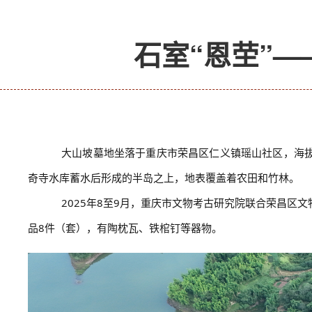
石室“恩茔”
大山坡墓地坐落于重庆市荣昌区仁义镇瑶山社区，海拔
奇寺水库蓄水后形成的半岛之上，地表覆盖着农田和竹林。
2025年8至9月，重庆市文物考古研究院联合荣昌区
品8件（套），有陶枕瓦、铁棺钉等器物。