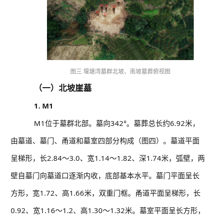
图三 堰塘湾墓群北坡、南坡墓葬俯视图
（一）北坡崖墓
1. M1
M1位于墓群北部。墓向342°。墓葬总长约6.92米，
由墓道、墓门、甬道和墓室四部分构成（图四）。墓道平面
呈梯形，长2.84～3.0、宽1.14～1.82、深1.74米，弧壁，两
壁自墓门向墓道口逐渐内收，底部基本水平。墓门平面呈长
方形，宽1.72、高1.66米，双重门框。甬道平面呈梯形，长
0.92、宽1.16～1.2、高1.30～1.32米。墓室平面呈长方形，