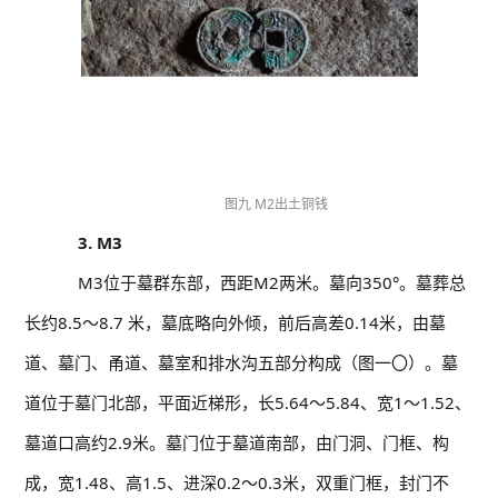
图九 M2出土铜钱
3. M3
M3位于墓群东部，西距M2两米。墓向350°。墓葬总
长约8.5～8.7 米，墓底略向外倾，前后高差0.14米，由墓
道、墓门、甬道、墓室和排水沟五部分构成（图一〇）。墓
道位于墓门北部，平面近梯形，长5.64～5.84、宽1～1.52、
墓道口高约2.9米。墓门位于墓道南部，由门洞、门框、构
成，宽1.48、高1.5、进深0.2～0.3米，双重门框，封门不