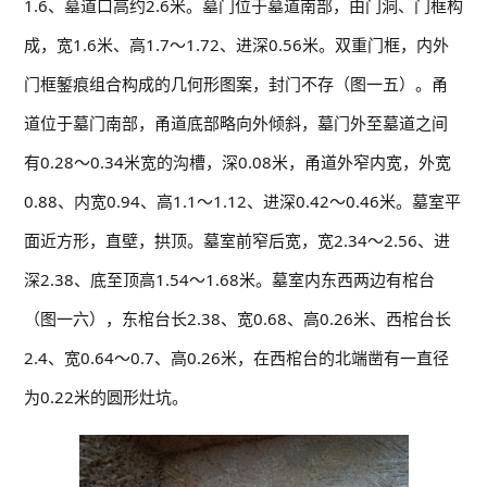
1.6、墓道口高约2.6米。墓门位于墓道南部，由门洞、门框构
成，宽1.6米、高1.7～1.72、进深0.56米。双重门框，内外
门框錾痕组合构成的几何形图案，封门不存（图一五）。甬
道位于墓门南部，甬道底部略向外倾斜，墓门外至墓道之间
有0.28～0.34米宽的沟槽，深0.08米，甬道外窄内宽，外宽
0.88、内宽0.94、高1.1～1.12、进深0.42～0.46米。墓室平
面近方形，直壁，拱顶。墓室前窄后宽，宽2.34～2.56、进
深2.38、底至顶高1.54～1.68米。墓室内东西两边有棺台
（图一六），东棺台长2.38、宽0.68、高0.26米、西棺台长
2.4、宽0.64～0.7、高0.26米，在西棺台的北端凿有一直径
为0.22米的圆形灶坑。