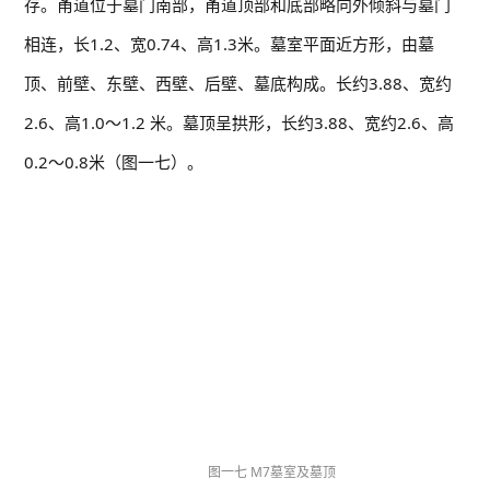
存。甬道位于墓门南部，甬道顶部和底部略向外倾斜与墓门
相连，长1.2、宽0.74、高1.3米。墓室平面近方形，由墓
顶、前壁、东壁、西壁、后壁、墓底构成。长约3.88、宽约
2.6、高1.0～1.2 米。墓顶呈拱形，长约3.88、宽约2.6、高
0.2～0.8米（图一七）。
图一七 M7墓室及墓顶