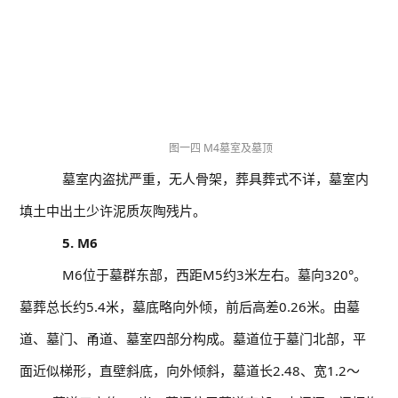
图一四 M4墓室及墓顶
墓室内盗扰严重，无人骨架，葬具葬式不详，墓室内
填土中出土少许泥质灰陶残片。
5. M6
M6位于墓群东部，西距M5约3米左右。墓向320°。
墓葬总长约5.4米，墓底略向外倾，前后高差0.26米。由墓
道、墓门、甬道、墓室四部分构成。墓道位于墓门北部，平
面近似梯形，直壁斜底，向外倾斜，墓道长2.48、宽1.2～