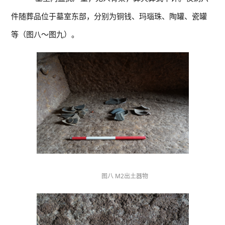
件随葬品位于墓室东部，分别为铜钱、玛瑙珠、陶罐、瓷罐
等（图八～图九）。
图八 M2出土器物