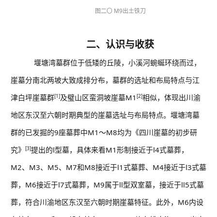
图二〇 M9出土铁刀
二、认识与收获
堰塘湾墓群位于低矮的丘陵，小溪河蜿蜒环绕而过，
崖墓分南北两坡大致成排分布，墓群的选址和布局特点与江
津白坪崖墓群
[1]
及璧山区蛮洞坡崖墓M1
[2]
相似，体现出川渝
地区东汉至六朝时期典型的崖墓选址与布局特点。堰塘湾墓
群的已发掘的9座墓葬中M1～M8均为《四川崖墓的初步研
究》
[3]
提出的Ⅰ型墓，具体来看M1形制接近于Ⅰ4式墓葬，
M2、M3、M5、M7和M8接近于Ⅰ1式墓葬、M4接近于Ⅰ3式墓
葬，M6接近于Ⅰ7式墓葬，M9属于Ⅱ型双室墓，接近于Ⅱ5式墓
葬，符合川渝地区东汉至六朝时期崖墓特征。此外，M6内设