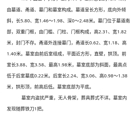
由墓道、甬道、墓门和墓室构成。墓道呈长方形，底向外倾
斜，长5.80、宽1.46～1.98、深0～2.48米。墓门位于墓道南
部，双重门框，由门槛、门柱、门框构成，高2.31、宽1.82
米，封门不存。甬道外连接墓门，甬道长0.62、宽1.18、高
1.40米。墓室由前后室组成，平面近方形，直壁，拱顶。前
室长3.88、宽3.58、最高1.98米，墓室底部为斜面，最高点
低于后室墓底0.22米。后室长2.24、宽3.06、高0.98～1.38
米，拱形顶，前高后低。墓室底部为平底。
墓室内盗扰严重，无人骨架，葬具葬式不详。墓室内
发现随葬铁刀1把。