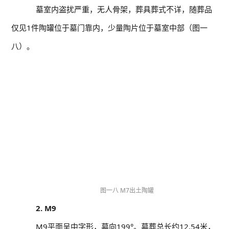
墓室内盗扰严重，无人骨架，葬具葬式不详，随葬品
仅见1件陶罐位于墓门靠内，少量陶片位于墓室中部（图一
八）。
图一八 M7出土陶罐
2. M9
M9平面呈中字形，墓向199°。墓葬总长约12.54米，