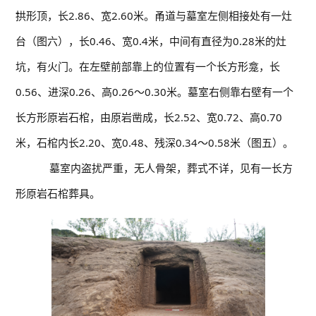
拱形顶，长2.86、宽2.60米。甬道与墓室左侧相接处有一灶
台（图六），长0.46、宽0.4米，中间有直径为0.28米的灶
坑，有火门。在左壁前部靠上的位置有一个长方形龛，长
0.56、进深0.26、高0.26～0.30米。墓室右侧靠右壁有一个
长方形原岩石棺，由原岩凿成，长2.52、宽0.72、高0.70
米，石棺内长2.20、宽0.48、残深0.34～0.58米（图五）。
墓室内盗扰严重，无人骨架，葬式不详，见有一长方
形原岩石棺葬具。