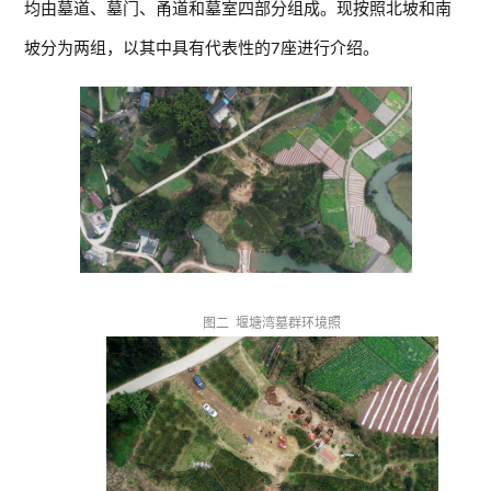
均由墓道、墓门、甬道和墓室四部分组成。现按照北坡和南
坡分为两组，以其中具有代表性的7座进行介绍。
图二 堰塘湾墓群环境照