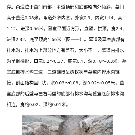
存。甬道位于墓门南部，甬道顶部和底部略向外倾斜，墓门
高于墓道0.08米，甬道外窄内宽，外宽0.9、内宽1.14、高
1.12、进深0.56米。墓室平面近方形，直壁，拱顶，宽2.4、
进深2.32、底至顶高1.66米（图一一）。墓道及墓室底部有
排水沟，排水沟上部分地方有盖石，大小不一，墓道内排水
沟呈倒梯形，口宽0.2～0.37、底宽0.1、深0.18～0.3米，墓
室底部排水沟三道，三道链接呈树杈状与墓道内排水沟链
接，剖面结构呈U状，宽0.03～0.08、深0.02～0.05米，墓
室底部的后壁与左右两壁的底部有排水沟与墓室底部排水沟
相连，宽约0.02、深约0.01米。