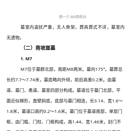
图一六 M6西棺台
墓室内盗扰严重，无人骨架，葬具葬式不详，墓室内
无遗物。
（二）南坡崖墓
1. M7
M7位于墓群北部，南距M8两米。墓向175°。墓葬总
长约7.7～7.74米，墓底略向外倾，前后高差0.2米。由墓
道、墓门、甬道、墓室四部分构成。墓道位于墓门北部，平
面近似梯形，直壁斜底，底部与墓门相连，长3.14、宽1.6～
1.8米，墓道口高约0.2～1.6米。墓门位于墓道南部，单层门
框，由门槛、门柱、门框构成，高1.44、宽1.46米，封门不