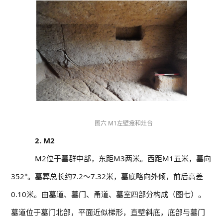
图六 M1左壁龛和灶台
2. M2
M2位于墓群中部，东距M3两米。西距M1五米，墓向
352°。墓葬总长约7.2～7.32米，墓底略向外倾，前后高差
0.10米。由墓道、墓门、甬道、墓室四部分构成（图七）。
墓道位于墓门北部，平面近似梯形，直壁斜底，底部与墓门