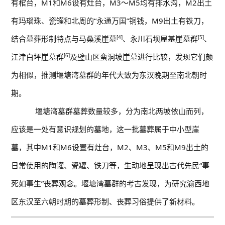
有棺台，M1和M6设有灶台，M3～M5均有排水沟，M2出土
有玛瑙珠、瓷罐和北周的“永通万国”铜钱，M9出土有铁刀，
结合墓葬形制特点与马桑溪崖墓
[4]
、永川石坝屋基崖墓群
[5]
、
江津白坪崖墓群
[6]
及璧山区蛮洞坡崖墓进行比较，发现它们颇
为相似，推测堰塘湾墓群的年代大致为东汉晚期至南北朝时
期。
堰塘湾墓群墓葬数量较多，分为南北两坡依山而列，
应该是一处有意识规划的墓地，这一批墓葬属于中小型崖
墓，其中M1和M6设置有灶台，M2、M3、M5和M9出土的
日常使用的陶罐、瓷罐、铁刀等，生动地呈现出古代先民“事
死如事生”丧葬观念。堰塘湾墓群的考古发现，为研究渝西地
区东汉至六朝时期的墓葬形制、丧葬习俗提供了新材料。