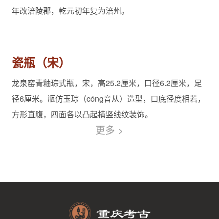
年改涪陵郡，乾元初年复为涪州。
清
瓷瓶（宋）
龙泉窑青釉琮式瓶，宋，高25.2厘米，口径6.2厘米，足
径6厘米。瓶仿玉琮（cóng音从）造型，口底径度相若，
方形直腹，四面各以凸起横竖线纹装饰。
更多 >