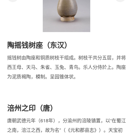
陶摇钱树座（东汉）
摇钱树由陶座和铜质树枝干组成。树枝干共分五层，并将
西王母、天马、朱雀、玉兔、青鸟。乐人分侍於上。陶座
为泥质褐陶，模制。呈园锥体状。
温
涪州之印（唐）
唐朝武德元年（618年），分渝州的涪陵镇置，以“在蜀江
从
之南，涪江之西，故为名”（《元和郡县志》）。天宝初