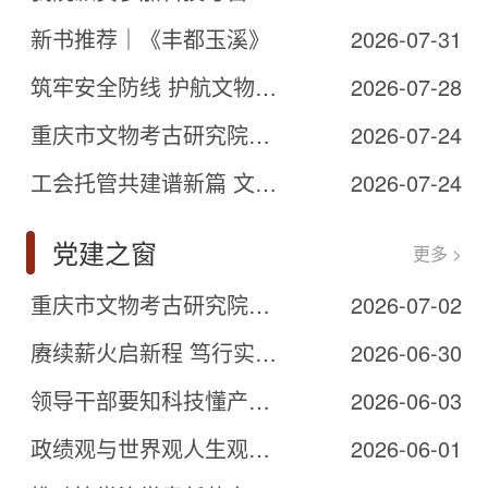
新书推荐｜《丰都玉溪》
2026-07-31
筑牢安全防线 护航文物修复——我院扎实推进安全生产系列工作
2026-07-28
重庆市文物考古研究院工会打造 “考古暑期小课堂”职工子女托管长效品牌
2026-07-24
工会托管共建谱新篇 文博研学赋能润童心 ——我院工会与重庆中国三峡博物馆工会联合开展暑期文博研学活动
2026-07-24
党建之窗
更多 >
重庆市文物考古研究院党总支组织全体党员观看庆祝中国共产党成立105周年大会直播
2026-07-02
赓续薪火启新程 笃行实干谱华章——我院圆满完成党总支委员会换届选举工作
2026-06-30
领导干部要知科技懂产业善决策
2026-06-03
政绩观与世界观人生观价值观相贯通
2026-06-01